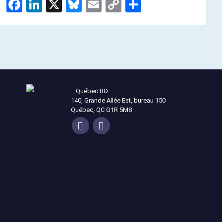
Facebook
LinkedIn
X
Bluesky
Email
Copy
Share
Link
Québec BD
140, Grande Allée Est, bureau 150
Québec, QC G1R 5M8