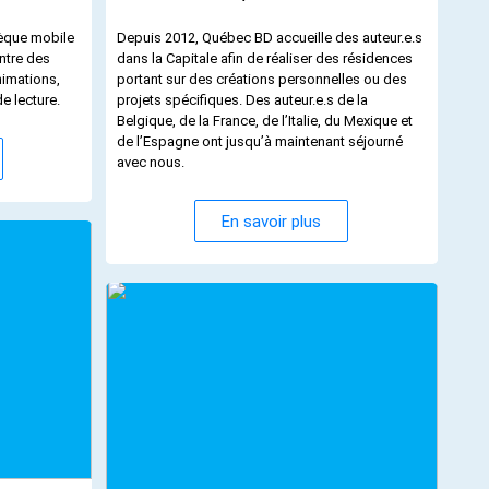
hèque mobile
Depuis 2012, Québec BD accueille des auteur.e.s
ntre des
dans la Capitale afin de réaliser des résidences
nimations,
portant sur des créations personnelles ou des
e lecture.
projets spécifiques. Des auteur.e.s de la
Belgique, de la France, de l’Italie, du Mexique et
de l’Espagne ont jusqu’à maintenant séjourné
avec nous.
En savoir plus