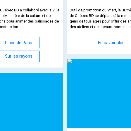
e
Québec BD a collaboré avec la Ville
Outil de promotion du 9
art, la BDt
le Ministère de la culture et des
de Québec BD se déplace à la renco
ns pour animer des palissades de
gens de tous âges pour offrir des a
onstruction.
des ateliers et des beaux moments d
Place de Paris
En savoir plus
Sur les rayons