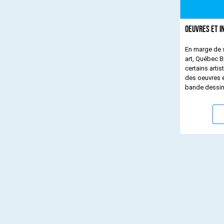
Oeuvres et i
En marge de s
art, Québec B
certains artis
des oeuvres é
bande dessiné