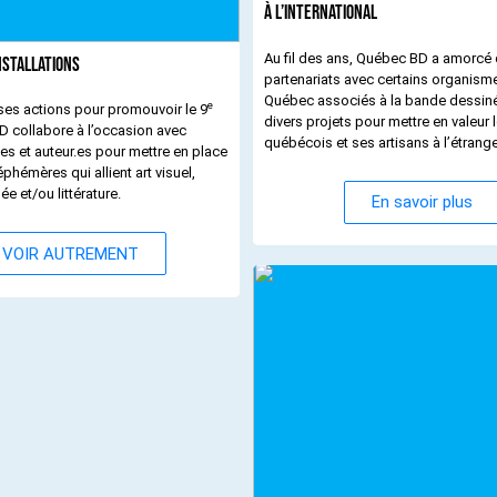
À l’international
Au fil des ans, Québec BD a amorcé
nstallations
partenariats avec certains organism
Québec associés à la bande dessinée
e
es actions pour promouvoir le 9
divers projets pour mettre en valeur l
D collabore à l’occasion avec
québécois et ses artisans à l’étrange
tes et auteur.es pour mettre en place
phémères qui allient art visuel,
e et/ou littérature.
En savoir plus
VOIR AUTREMENT