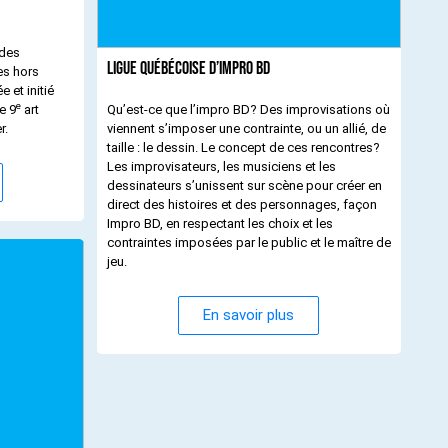
 des
Ligue québécoise d’Impro BD
es hors
 et initié
e
e 9
art
Qu’est-ce que l’impro BD? Des improvisations où
r.
viennent s’imposer une contrainte, ou un allié, de
taille : le dessin. Le concept de ces rencontres?
Les improvisateurs, les musiciens et les
dessinateurs s’unissent sur scène pour créer en
direct des histoires et des personnages, façon
Impro BD, en respectant les choix et les
contraintes imposées par le public et le maître de
jeu.
En savoir plus