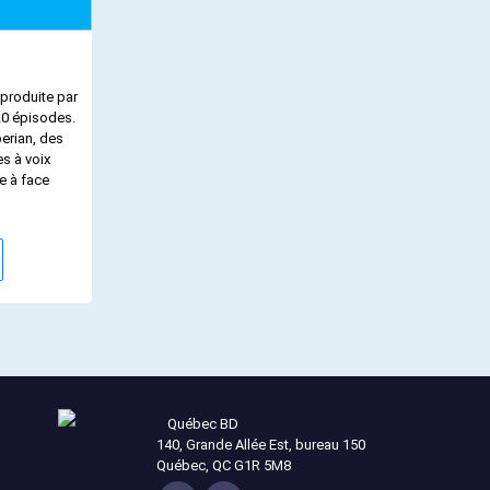
r
20 épisodes.
es à voix
e à face
Québec BD
140, Grande Allée Est, bureau 150
Québec, QC G1R 5M8