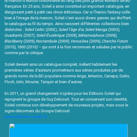
la maison d’édition toulonnaise au rang des plus grands éditeurs de BD
française. En 25 ans, Soleil a ainsi constitué un important catalogue, en
élargissant petit à petit ces choix éditoriaux. Car si l’heroic fantasy colle
bien à l’image de la maison, Soleil c’est aussi divers genres qui étoffent
le catalogue au fil du temps. Ainsi naissent différentes collections bien
distinctes :
Soleil Celtic
(2002),
Soleil l’âge d’or, Soleil Manga (2003),
Quadrants (2007)
,
Soleil Ésotérique (2008), Métamorphose (2008),
Blackberry (2009), Noctambule (2009), VenusDea (2009), Cherche Futurs
(2010), 1800 (2010) –
qui sont à la fois reconnues et saluées par le public
comme par la critique.
Soleil devient ainsi un catalogue complet, mêlant habilement les
premières séries d’auteurs prometteurs aux séries produites par de
grands noms de la BD populaire comme Ange, Arleston, Canepa, Dutto,
Floch, Istin, Mourier, Tarquin et bien d’autres.
En 2011, un grand changement s’opère pour les Éditions Soleil qui
rejoignent le groupe de Guy Delcourt. Tout en conservant son identité,
Soleil continue son développement de nouveaux projets, mais sous le
signe désormais du Groupe Delcourt.
www.editions-soleil.fr