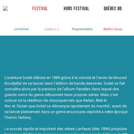
Festival
Hors Festival
Québec BD
Le Festival
Auteur.e.s
Programmation
Bédéis Causa
L’aventure Soleil débute en 1989 grâce à la volonté et l’envie de Mourad
Boudjellal de se lancer dans l’édition de bande dessinée. Soleil se fait
connaître alors par la parution de l’album
Parodies
dans lequel des
grands noms du genre détournent leurs propres séries. Mais c’est
surtout via la réédition de classiques tels que
Rahan
,
Blek le
Roc
et
Tarzan
que Soleil se démarque rapidement du marché ; avant de
se lancer pleinement dans un genre encore peu exploité à cette époque :
l’heroic fantasy.
Le succès rapide et important des séries Lanfeust (dès 1994) propulse