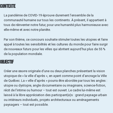
CONTEXTE
La pandémie de COVID-19 éprouve durement l’ensemble de la
communauté humaine sur tous les continents. À présent, il appartient à
tous de réinventer notre futur, pour une humanité plus harmonieuse avec
elle-même et avec notre planète.
Par son thème, ce concours souhaite stimuler toutes les utopies et faire
appel à toutes les sensibilités et les cultures du monde pour faire surgir
de nouveaux futurs pour les villes qui abritent aujourd’hui plus de 55 %
de la population mondiale.
OBJECTIF
Créer une œuvre originale d’une ou deux planches présentant la vision
utopique de « la ville d’après », en ayant comme point d’ancrage la Ville
de Québec. La « ville d’après » pourra être abordée par tous les angles :
utopie ou dystopie, angle documentaire ou imaginaire, science-fiction,
récit de l’intime ou humour – tout est ouvert. Le cadre lui-même est
laissé à la libre appréciation des participant(e)s : grand paysage urbain
ou intérieurs individuels, projets architecturaux ou aménagements
paysagers – tout est possible.