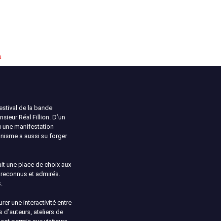
a
estival de la bande
ieur Réal Fillion. D’un
u une manifestation
ganisme a aussi su forger
it une place de choix aux
s reconnus et admirés.
.
urer une interactivité entre
 d’auteurs, ateliers de