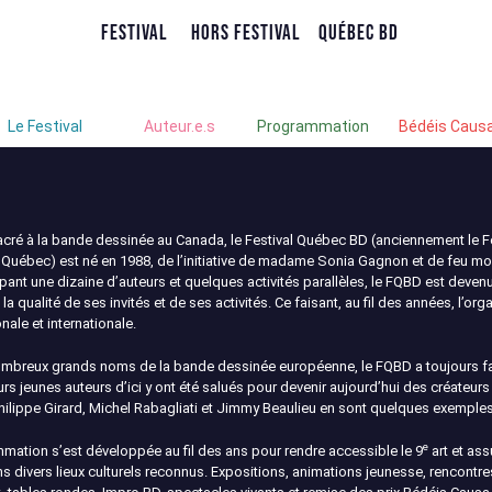
Festival
Hors Festival
Québec BD
Le Festival
Auteur.e.s
Programmation
Bédéis Caus
acré à la bande dessinée au Canada, le Festival Québec BD (anciennement le F
uébec) est né en 1988, de l’initiative de madame Sonia Gagnon et de feu mons
nt une dizaine d’auteurs et quelques activités parallèles, le FQBD est deven
 la qualité de ses invités et de ses activités. Ce faisant, au fil des années, l’or
nale et internationale.
 nombreux grands noms de la bande dessinée européenne, le FQBD a toujours fa
rs jeunes auteurs d’ici y ont été salués pour devenir aujourd’hui des créateur
hilippe Girard, Michel Rabagliati et Jimmy Beaulieu en sont quelques exemples
e
mmation s’est développée au fil des ans pour rendre accessible le 9
art et ass
ns divers lieux culturels reconnus. Expositions, animations jeunesse, rencontres