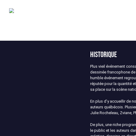
Historique
Plus vieil événement cons
dessinée francophone de Q
humble événement regroupa
réputée pour la quantité et
sa place sur la scène natio
En plus d’y accueillir de
auteurs québécois. Plusieu
Julie Rocheleau, Zviane, P
De plus, une riche progra
le public et les auteurs da