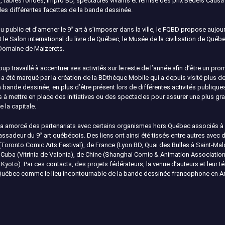
t, tables rondes, Impro BD, spectacles vivants et remise des prix Bédéis Causa
 les différentes facettes de la bande dessinée.
e
 du public et d’amener le 9
art à s’imposer dans la ville, le FQBD propose aujour
nt le Salon international du livre de Québec, le Musée de la civilisation de Qué
 Domaine de Maizerets.
 travaillé à accentuer ses activités sur le reste de l’année afin d’être un pro
015 a été marqué par la création de la BDthèque Mobile qui a depuis visité plus d
a bande dessinée, en plus d’être présent lors de différentes activités publiq
s à mettre en place des initiatives ou des spectacles pour assurer une plus gran
 la capitale.
 a amorcé des partenariats avec certains organismes hors Québec associés à
e
assadeur du 9
art québécois. Des liens ont ainsi été tissés entre autres avec d
oronto Comic Arts Festival), de France (Lyon BD, Quai des Bulles à Saint-Malo
Cuba (Vitrinia de Valonia), de Chine (Shanghai Comic & Animation Associatio
 Kyoto). Par ces contacts, des projets fédérateurs, la venue d’auteurs et leur
 de Québec comme le lieu incontournable de la bande dessinée francophone en 