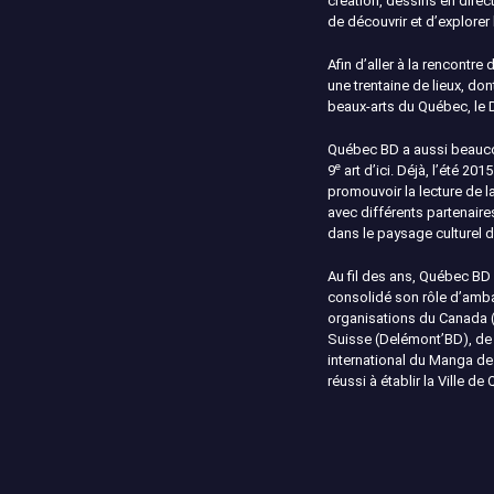
création, dessins en direc
de découvrir et d’explorer
Afin d’aller à la rencontre
une trentaine de lieux, do
beaux-arts du Québec, le
Québec BD a aussi beaucoup
e
9
art d’ici. Déjà, l’été 2
promouvoir la lecture de l
avec différents partenaire
dans le paysage culturel de
Au fil des ans, Québec BD
consolidé son rôle d’amb
organisations du Canada (T
Suisse (Delémont’BD), de 
international du Manga de
réussi à établir la Ville