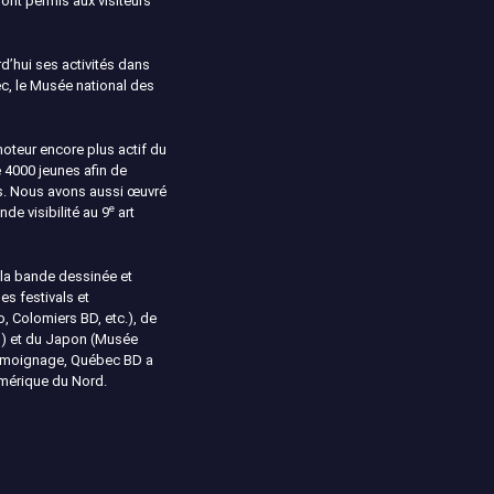
 ont permis aux visiteurs
d’hui ses activités dans
bec, le Musée national des
moteur encore plus actif du
e 4000 jeunes afin de
ues. Nous avons aussi œuvré
e
de visibilité au 9
art
 la bande dessinée et
es festivals et
, Colomiers BD, etc.), de
n) et du Japon (Musée
 témoignage, Québec BD a
Amérique du Nord.