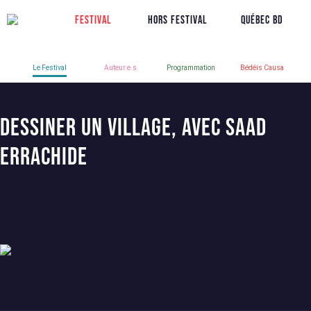
Festival
Hors Festival
Québec BD
Le Festival
Auteur.e.s
Programmation
Bédéis Causa
Dessiner un village, avec Saad
Errachide