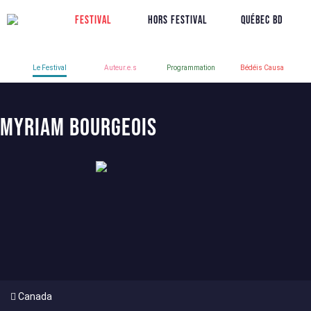
Festival
Hors Festival
Québec BD
Le Festival
Auteur.e.s
Programmation
Bédéis Causa
Myriam Bourgeois
Canada