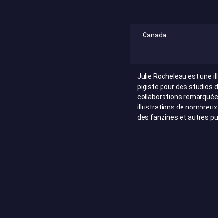
Canada
Julie Rocheleau est une i
pigiste pour des studios 
collaborations remarquées
illustrations de nombreux
des fanzines et autres p
Événements liés