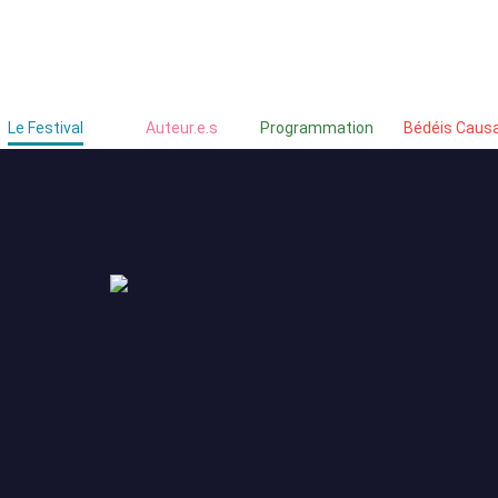
Festival
Hors Festival
Québec BD
Le Festival
Auteur.e.s
Programmation
Bédéis Caus
au