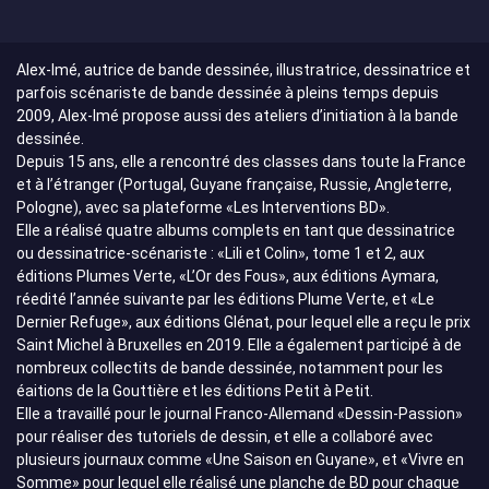
Alex-Imé, autrice de bande dessinée, illustratrice, dessinatrice et
parfois scénariste de bande dessinée à pleins temps depuis
2009, Alex-Imé propose aussi des ateliers d’initiation à la bande
dessinée.
Depuis 15 ans, elle a rencontré des classes dans toute la France
et à l’étranger (Portugal, Guyane française, Russie, Angleterre,
Pologne), avec sa plateforme «Les Interventions BD».
Elle a réalisé quatre albums complets en tant que dessinatrice
ou dessinatrice-scénariste : «Lili et Colin», tome 1 et 2, aux
éditions Plumes Verte, «L’Or des Fous», aux éditions Aymara,
réedité l’année suivante par les éditions Plume Verte, et «Le
Dernier Refuge», aux éditions Glénat, pour lequel elle a reçu le prix
Saint Michel à Bruxelles en 2019. Elle a également participé à de
nombreux collectits de bande dessinée, notamment pour les
éaitions de la Gouttière et les éditions Petit à Petit.
Elle a travaillé pour le journal Franco-Allemand «Dessin-Passion»
pour réaliser des tutoriels de dessin, et elle a collaboré avec
plusieurs journaux comme «Une Saison en Guyane», et «Vivre en
Somme» pour lequel elle réalisé une planche de BD pour chaque