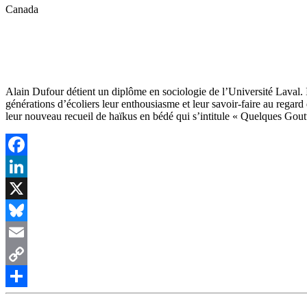
Canada
Alain Dufour détient un diplôme en sociologie de l’Université Laval. I
générations d’écoliers leur enthousiasme et leur savoir-faire au rega
leur nouveau recueil de haïkus en bédé qui s’intitule « Quelques Gout
Facebook
LinkedIn
X
Bluesky
Email
Copy
Link
Share