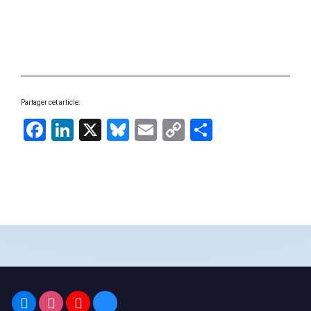
Partager cet article:
Facebook
LinkedIn
X
Bluesky
Email
Copy
Share
Link