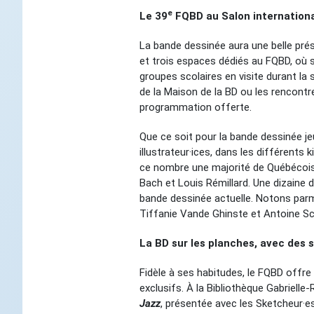
e
Le 39
FQBD au Salon internationa
La bande dessinée aura une belle pré
et trois espaces dédiés au FQBD, où 
groupes scolaires en visite durant la 
de la Maison de la BD ou les rencontre
programmation offerte.
Que ce soit pour la bande dessinée je
illustrateur·ices, dans les différents 
ce nombre une majorité de Québécois·e
Bach et Louis Rémillard. Une dizaine d
bande dessinée actuelle. Notons parmi
Tiffanie Vande Ghinste et Antoine Sc
La BD sur les planches, avec des 
Fidèle à ses habitudes, le FQBD offre
exclusifs. À la Bibliothèque Gabrielle
Jazz
, présentée avec les Sketcheur·e