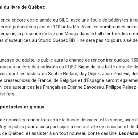
l du livre de Québec
sence encore cette année au SILQ, avec une foule de bédéistes à re
seront présentées plus de 110 activités. Avec les nombreuses anima
semaine, la présence de la Zone Manga dans le hall d’entrée, les créa
s d’auteur·ices au Studio Québec BD, il ne sera pas toujours aisé de
unesse ou adulte, le public aura la chance de rencontrer quelque 150
kiosques ou lors des activités du FQBD. Signe de la vitalité actuelle 
s, dont les bédéistes Sophie Bédard, Jay Odjick, Jean-Paul Eid, Ju
e créateur·ices de France, de Belgique et d’Espagne seront également 
 ces auteur·ices les Français·es Étienne Davodeau, Philippe Pelaez e
hiffers.
spectacles originaux
 de nouvelles rencontres entre la bande dessinée et la scène, avec 
-Roy, le public pourra ainsi participer à une activité de musique et d
s de Québec, et assister à un tout nouveau conte dessiné,
Les histo