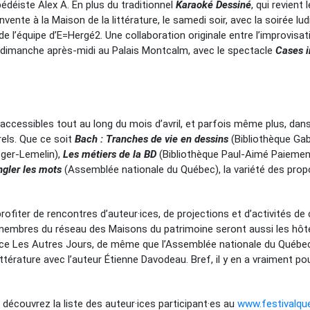
bédéiste Alex A. En plus du traditionnel
Karaoké Dessiné
, qui revient
invente à la Maison de la littérature, le samedi soir, avec la soirée lu
l’équipe d’E=Hergé2. Une collaboration originale entre l’improvisat
le dimanche après-midi au Palais Montcalm, avec le spectacle
Cases i
cessibles tout au long du mois d’avril, et parfois même plus, dans l
rels. Que ce soit
Bach : Tranches de vie en dessins
(Bibliothèque Gab
oger-Lemelin),
Les métiers de la BD
(Bibliothèque Paul-Aimé Paiemen
ngler les mots
(Assemblée nationale du Québec), la variété des propo
 profiter de rencontres d’auteur·ices, de projections et d’activités 
s membres du réseau des Maisons du patrimoine seront aussi les hôte
ace Les Autres Jours, de même que l’Assemblée nationale du Québec
ttérature avec l’auteur Étienne Davodeau. Bref, il y en a vraiment po
écouvrez la liste des auteur·ices participant·es au
www.festivalq