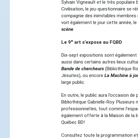
Sylvain Vigneault et le très populaire 
Civilisation, le jeu-questionnaire se ré
compagnie des inimitables membres de 
voit également le jour cette année, 
scène
.
e
Le 9
art s’expose au FQBD
Dix-sept expositions sont également ac
aussi dans certains autres lieux cultu
Bande de chercheurs
(Bibliothèque R
Jésuites), ou encore
La Machine à jo
large public.
En outre, le public aura l’occasion de
Bibliothèque Gabrielle-Roy. Plusieur
professionnel·les, tout comme l’esp
également offerte à la Maison de la li
Québec BD!
Consultez toute la programmation et d