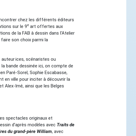
ncontrer chez les différents éditeurs
e
tions sur le 9
art offertes aux
tions de la FAB à dessin dans l’Atelier
 faire son choix parmi la
 auteur·ices, scénaristes ou
de la bande dessinée ici, on compte de
lien Paré-Sorel, Sophie Escabasse,
en ville pour inciter à découvrir la
t Alex-Imé, ainsi que les Belges
des spectacles originaux et
e dessin d’après modèles avec
Traits de
ires du grand-père William
, avec