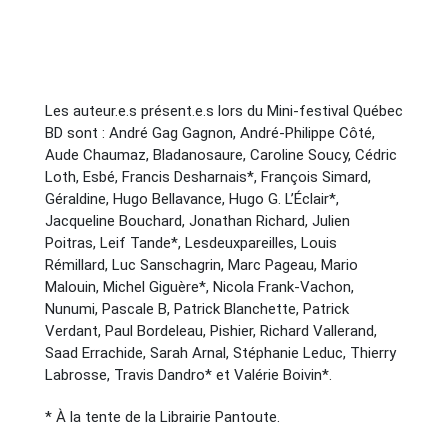
Les auteur.e.s présent.e.s lors du Mini-festival Québec
BD sont : André Gag Gagnon, André-Philippe Côté,
Aude Chaumaz, Bladanosaure, Caroline Soucy, Cédric
Loth, Esbé, Francis Desharnais*, François Simard,
Géraldine, Hugo Bellavance, Hugo G. L’Éclair*,
Jacqueline Bouchard, Jonathan Richard, Julien
Poitras, Leif Tande*, Lesdeuxpareilles, Louis
Rémillard, Luc Sanschagrin, Marc Pageau, Mario
Malouin, Michel Giguère*, Nicola Frank-Vachon,
Nunumi, Pascale B, Patrick Blanchette, Patrick
Verdant, Paul Bordeleau, Pishier, Richard Vallerand,
Saad Errachide, Sarah Arnal, Stéphanie Leduc, Thierry
Labrosse, Travis Dandro* et Valérie Boivin*.
* À la tente de la Librairie Pantoute.