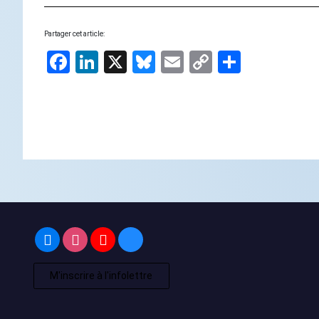
Partager cet article:
Facebook
LinkedIn
X
Bluesky
Email
Copy
Share
Link
M'inscrire à l'infolettre