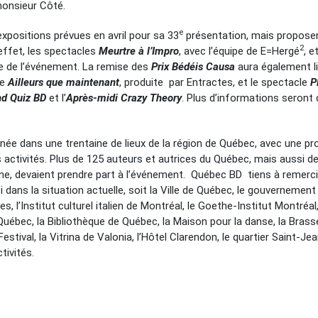
monsieur Côté.
e
expositions prévues en avril pour sa 33
présentation, mais proposer
2
 effet, les spectacles
Meurtre à l’Impro
, avec l’équipe de E=Hergé
, e
vue de l’événement. La remise des
Prix Bédéis Causa
aura également l
ce
Ailleurs que maintenant
, produite par Entractes, et le spectacle
P
d Quiz BD
et l’
Après-midi Crazy Theory
. Plus d’informations seront 
née dans une trentaine de lieux de la région de Québec, avec une 
 activités. Plus de 125 auteurs et autrices du Québec, mais aussi de l
magne, devaient prendre part à l’événement. Québec BD tiens à remerc
 dans la situation actuelle, soit la Ville de Québec, le gouvernemen
, l’Institut culturel italien de Montréal, le Goethe-Institut Montréal,
e Québec, la Bibliothèque de Québec, la Maison pour la danse, la Bra
ival, la Vitrina de Valonia, l’Hôtel Clarendon, le quartier Saint-Jean
tivités.