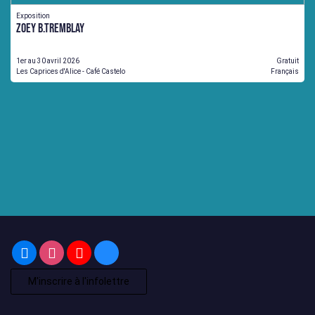
Exposition
Zoey B.Tremblay
1er au 30 avril 2026
Gratuit
Les Caprices d'Alice - Café Castelo
Français
M'inscrire à l'infolettre